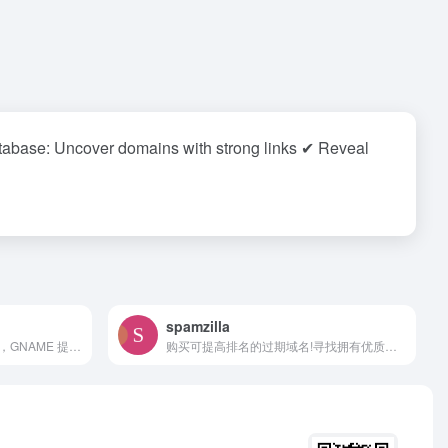
domains with strong links ✔ Reveal
spamzilla
聚名旗下的海外域名购买平台，GNAME 提供全面的域名服务，包括注册、搜索、买卖、转移、虚拟主机、VPS 服务器、SSL 证书、网站安全保护和企业电子邮件。有关域名注册和海外托管，请访问 GNAME 网站。Forge your brand identity, starting with the right domain name! GNAME provides a comprehensive suite of domain services, including registration, search, buying and selling, transfers, virtual hosting, VPS servers, SSL certificates, website security protection, and enterprise email. For domain registration and overseas hosting, visit the GNAME website.
购买可提高排名的过期域名!寻找拥有优质反向链接的过期域名!数百万域名，每日新增 35 万个以上!如果您曾经购买过过期域名，您一定知道这个过程有多么复杂和繁琐。因此，我们创建了一个革命性的域名数据库，让您可以即时筛选数百万个域名，找到能够优化搜索引擎排名并增加网站流量的域名。