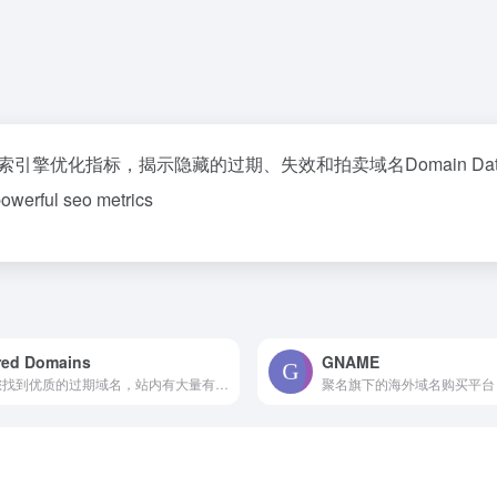
揭示隐藏的过期、失效和拍卖域名Domain Database: Uncover 
owerful seo metrics
red Domains
GNAME
帮助您找到优质的过期域名，站内有大量有关过期域名的信息。每天在域名过期之前和之后检查数千个过期域名的可用性。只需选择您喜欢的！Information about Expired Domain Names. Check the Availability of thousands of Expired Domains every day before they Drop and after. Just pick what you like!