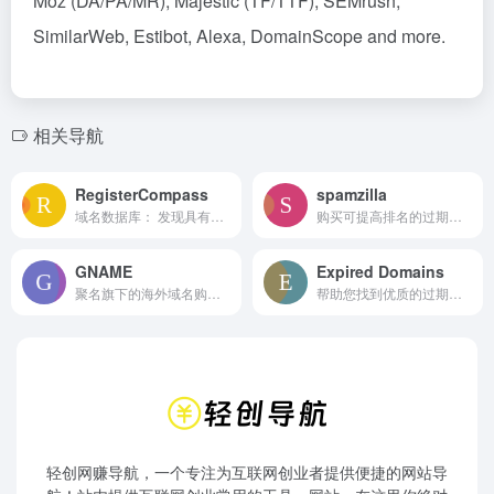
Moz (DA/PA/MR), Majestic (TF/TTF), SEMrush,
SimilarWeb, Estibot, Alexa, DomainScope and more.
相关导航
RegisterCompass
spamzilla
域名数据库： 发现具有强大链接的域名 ✔ 通过强大的搜索引擎优化指标，揭示隐藏的过期、失效和拍卖域名Domain Database: Uncover domains with strong links ✔ Reveal hidden expiring, expired &amp; auction domain names with powerful seo metrics
购买可提高排名的过期域名!寻找拥有优质反向链接的过期域名!数百万域名，每日新增 35 万个以上!如果您曾经购买过过期域名，您一定知道这个过程有多么复杂和繁琐。因此，我们创建了一个革命性的域名数据库，让您可以即时筛选数百万个域名，找到能够优化搜索引擎排名并增加网站流量的域名。
GNAME
Expired Domains
聚名旗下的海外域名购买平台，GNAME 提供全面的域名服务，包括注册、搜索、买卖、转移、虚拟主机、VPS 服务器、SSL 证书、网站安全保护和企业电子邮件。有关域名注册和海外托管，请访问 GNAME 网站。Forge your brand identity, starting with the right domain name! GNAME provides a comprehensive suite of domain services, including registration, search, buying and selling, transfers, virtual hosting, VPS servers, SSL certificates, website security protection, and enterprise email. For domain registration and overseas hosting, visit the GNAME website.
帮助您找到优质的过期域名，站内有大量有关过期域名的信息。每天在域名过期之前和之后检查数千个过期域名的可用性。只需选择您喜欢的！Information about Expired Domain Names. Check the Availability of thousands of Expired Domains every day before they Drop and after. Just pick what you like!
轻创网赚导航，一个专注为互联网创业者提供便捷的网站导