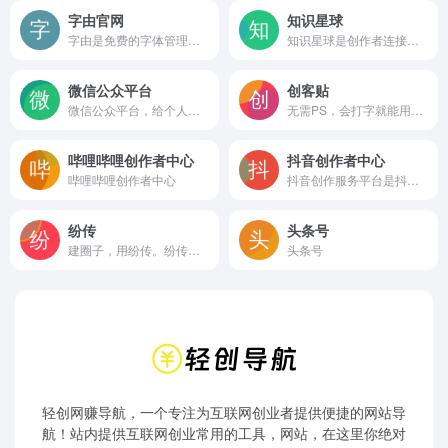
字由官网
知识星球
字由是免费的字体管理工具，为您提供900+字体免费商用，支持在PS、AI、ID、XD、Figma、Sketch、CDR等设计软件中一键应用字体，提供AI识字、字体特效等实用功能，为您的设计提质加速，超百万设计师正在使用字由
知识星球是创作者连接铁杆粉丝，实现知识变现的工具。任何从事创作或艺术的人，例如艺术家、工匠、教师、学术研究、科普等，只要能获得一千位铁杆粉丝，就足够生计无忧，自由创作。社群管理、内容沉淀、链接粉丝等就在知识星球。
微信公众平台
创客贴
微信公众平台，给个人、企业和组织提供业务服务与用户管理能力的全新服务平台。
无需PS，会打字就能用的图片、视频编辑器。8000万图片素材在线编辑，换图改字生成精美设计。自动抠图，高清背景，设计不求人，商用有版权
哔哩哔哩创作者中心
抖音创作者中心
哔哩哔哩创作者中心
抖音创作服务平台是抖音创作者的专属服务平台，支持用户作为创作者和管理机构两种登陆方式，并通过提供授权管理、内容管理、互动管理及数据管理等服务助力抖音用户高效运营！
纷传
头条号
建圈子，用纷传。纷传是付费社群运营管理工具，帮助圈主自由搭建圈子、创建付费社群。更好的分享内容、链接粉丝，实现内容沉淀、粉丝变现、会员管理。搭建知识付费、付费社群、KOL的专属流量变现平台。
头条号
轻创网赚导航，一个专注为互联网创业者提供便捷的网站导
航！站内提供互联网创业常用的工具，网站，在这里你绝对