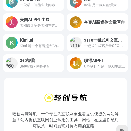
一段话，智能生成问卷，告诉我受众、目的等信息，为您打造专属问卷
绘蛙-是一款功能强大，简洁好用的智能图片、文案创作平台，并且拥有海量虚拟模特可选择。在绘蛙，你可训练自己的商品模型和模特模型，可通过AI生成商拍图和种草文案，可以创作小红书图片,电商商品主图,跨境电商主图,小红书种草文案,穿搭文案，视频口播文案，可在线一键美图,输入口令修改图片内容,一键换装,一键去水印,一键智能消除，一键换脸，一键高清修复图片。
美图AI PPT生成
夸克AI新媒体文章写作
美图设计室是美图秀秀旗下的智能设计在线协作平台，是一款平面设计工具和在线平面设计软件,提供海量海报模板,跨境电商模板,跨境电商banner,跨境电商主图,邀请函,公告通知,喜报,logo等免费设计素材和模板,可在线智能生成海报,一键换色,一键换装,一键去水印,图片高清修复,无损放大,抠图,拼图。
Kimi.ai
5118一键式AI文章助手（符合网站SEO优化的高质量文章）
Kimi 是一个有着超大“内存”的智能助手，可以一口气读完二十万字的小说，还会上网冲浪，快来跟他聊聊吧 | Kimi.ai - Moonshot AI 出品的智能助手
一键式生成高质量SEO文章，提高搜索引擎排名获得更多流量
360智脑
职得AIPPT
360智脑 - 体验平台
职得AIPPT是一款AI生成PPT工具，可为您提供一站式智能PPT制作服务，只需输入一句话，即可智能定制一份逻辑清晰、设计精美的PPT；职得AIPPT已涵盖PPT内容生成与理解、丰富生成交互、自动化排版、海量PPT模板、智能美化、智能辅写、智能配图、智能配音等几大核心能力；帮助您处理冗长的文档资料，一键提取关键信息，自动生成清晰的内容框架，快速梳理出逻辑清晰、重点突出的PPT内容，省去手动整理的繁琐步骤。
轻创网赚导航，一个专注为互联网创业者提供便捷的网站导
航！站内提供互联网创业常用的工具，网站，在这里你绝对
可以第一时间发现对你有用的宝藏！