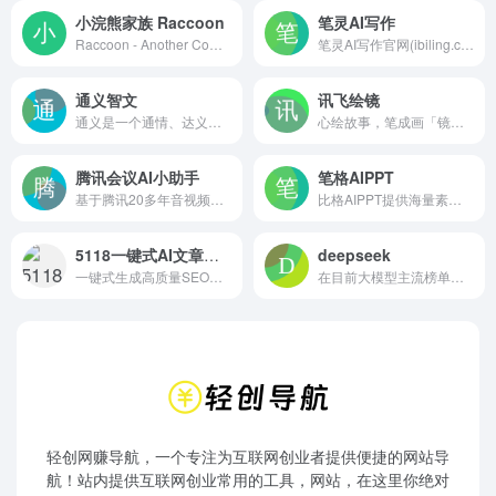
小浣熊家族 Raccoon
笔灵AI写作
Raccoon - Another Comprehensive CO-pilOt Navigator ｜ Raccoon是基于商汤自研大语言模型的智能助手，包含代码助手、办公助手，满足用户代码编写、数据分析、编程学习等各类需求。
笔灵AI写作官网(ibiling.cn) - 国内领先的AI写作助手与智能工具。专为提高写作效率而设计，提供免费的AI文章改写、论文辅助、商业计划书撰写等服务。无论是学术写作还是商业文案，笔灵AI写作都能快速生成高质量内容，简化您的写作过程。
通义智文
讯飞绘镜
通义是一个通情、达义的国产AI模型，可以帮你解答问题、文档阅读、联网搜索并写作总结，最多支持1000万字的文档速读。通义tongyi.ai_你的全能AI助手
心绘故事，笔成画「镜」，描述即创作，短视频轻松生成
腾讯会议AI小助手
笔格AIPPT
基于腾讯20多年音视频通讯经验，腾讯会议提供一站式音视频会议解决方案，让您能随时随地体验高清流畅的会议以及会议协作。
比格AIPPT提供海量素材模板，支持一键生成PPT大纲，支持导入本地大纲文件，随心更换模板配色，AI一键智能排版，单页样式自由更改，样式随要点改变，多格式导出等功能。让你告别熬夜加班，轻松实现PPT制作自由。快来体验比格AIPPT，让PPT制作更高效便捷
5118一键式AI文章助手（符合网站SEO优化的高质量文章）
deepseek
一键式生成高质量SEO文章，提高搜索引擎排名获得更多流量
在目前大模型主流榜单中，DeepSeek-V3 在开源模型中位列榜首，与世界上最先进的闭源模型不分伯仲。
轻创网赚导航，一个专注为互联网创业者提供便捷的网站导
航！站内提供互联网创业常用的工具，网站，在这里你绝对