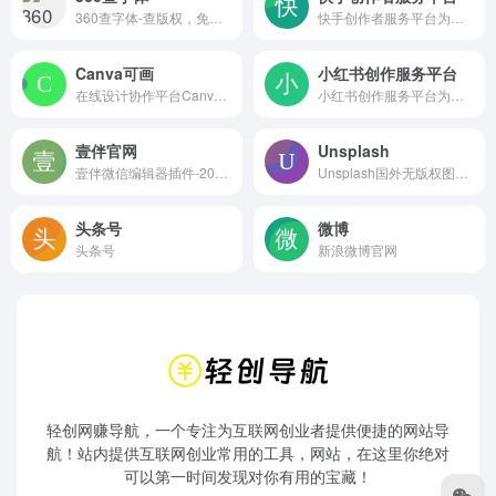
360查字体-查版权，免纠纷
快手创作者服务平台为创作者和机构提供强大的运营管理、高清视频上传、多维度数据分析、内容生产等辅助工具、依托平台丰富的资源提供热点趋势，更好的服务每个创作者。
Canva可画
小红书创作服务平台
在线设计协作平台Canva可画提供了海量的设计模板,涵盖海报、简历、名片、Logo、PPT、手抄报、二维码、Banner等数十种平面设计场景,更有千款中英文字体及千万张正版图片素材可供使用。
小红书创作服务平台为小红书创作者和机构提供视频上传、数据分析、粉丝管理、创作指导等多项运营服务，助力用户解锁更多创作者专属功能，体验高效创作！
壹伴官网
Unsplash
壹伴微信编辑器插件-200万公众号新媒体运营者青睐的在线微信编辑工具、拥有万千公众号模板,公众号素材样式、具备公众号排版,多公众号管理,数据分析,定时群发等功能
Unsplash国外无版权图片，Beautiful, free images and photos that you can download and use for any project. Better than any royalty free or stock photos.
头条号
微博
头条号
新浪微博官网
轻创网赚导航，一个专注为互联网创业者提供便捷的网站导
航！站内提供互联网创业常用的工具，网站，在这里你绝对
可以第一时间发现对你有用的宝藏！