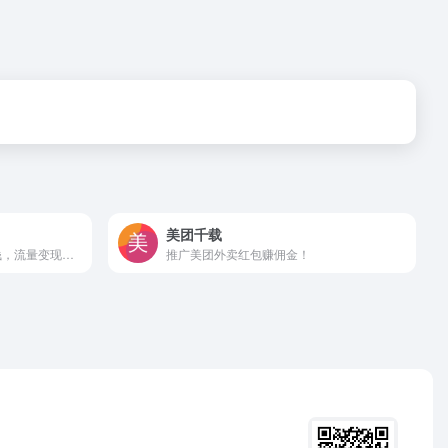
美团千载
考拉赚客-考拉联盟，网络赚钱，流量变现，考拉海购官方CPS广告联盟平台。高佣金，高收益，免费注册、免费加盟，全方位满足你个性化推广需求，让您轻松赚钱！
推广美团外卖红包赚佣金！