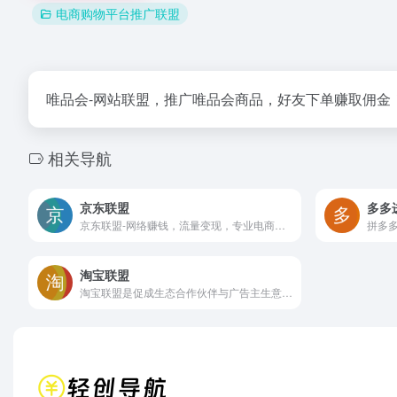
电商购物平台推广联盟
唯品会-网站联盟，推广唯品会商品，好友下单赚取佣金
相关导航
京东联盟
多多
京东联盟-网络赚钱，流量变现，专业电商CPS联盟平台，包含京粉、CPS联盟，依托于京东商城推出的电商广告联盟赚钱平台，通过京东海量数据精细定向目标用户，开放京东电商整合能力，打造精准、高效、高转化的营销生态圈。
淘宝联盟
淘宝联盟是促成生态合作伙伴与广告主生意经营的平台，合作伙伴包含且不仅限于各类流量媒体、内容媒体、社交个人、网红达人、MCN机构、招商服务商、工具服务商、代理机构等。平台优势：零门槛，淘宝账户登录即可推广；零成本，专做商品推荐与分享不囤货不发货；零风险，分享推广轻松学会带来成交拿佣金。