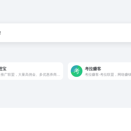
！
进宝
考拉赚客
拼多多推广联盟，大量高佣金、多优惠券商品在这里等你，可以随时随地登录该网站推广商品赚钱，商品优惠券多、佣金高，让您轻松赚钱！