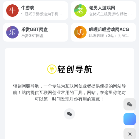
牛游戏
老男人游戏网
牛游戏手游频道为手机用户提供最新最热的手机游戏下载，还有一些热门应用软件APP，你都能找到你想要的。除了下载还有，最及时的手游资讯和最全面的手游攻略。
仓储式主机资源站 精校 完整 极致 静待您的垂青
乐赏GBT网盘
叽哩叽哩游戏网ACG
乐赏GBT网盘
叽哩叽哩（G站）为ACG爱好者提供最新最好玩的ACG资源下载,P站,pixiv图集下载,单机游戏下载,单机游戏资讯等精彩内容
轻创网赚导航，一个专注为互联网创业者提供便捷的网站导
航！站内提供互联网创业常用的工具，网站，在这里你绝对
可以第一时间发现对你有用的宝藏！