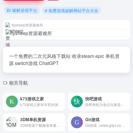
破解游戏平台
# 免费游戏破解网站平台大全
flysheep资源避难所
一个免费的二次元风格下载站 收录steam epic 单机资
源 switch游戏 ChatGPT
相关导航
k73游戏之家
快吧游戏
k73游戏之家有丰富的游戏下载资源,中文手游下载,安卓游戏下载,手游排行榜下载,安卓游戏排行榜,破解手游排行榜,psp游戏下载,psp中文游戏下载,psp最新游戏,手机游戏下载,苹果ios游戏下载,电视游戏下载,电玩手游psp游戏下载尽在k73游戏之家。
快吧单机为各位玩家提供最新、最全、最好玩的单机游戏下载，以及各类单机游戏资讯、攻略、视频、补丁等等，快吧单机是您最好的单机游戏下载基地！
3DM单机资源
Git游戏
3DM资源下载频道有着最新的游戏资源、辅助工具等，提供了高速下载渠道，简单的安装方式，便捷的反馈渠道，玩家可以自由下载、分享、讨论所有的资源。
Git游戏（www.gityx.com）旨在发现GitHub上面好玩的 Html网页游戏，然后收录过来，进行汉化，方便中文区玩家进行游戏。