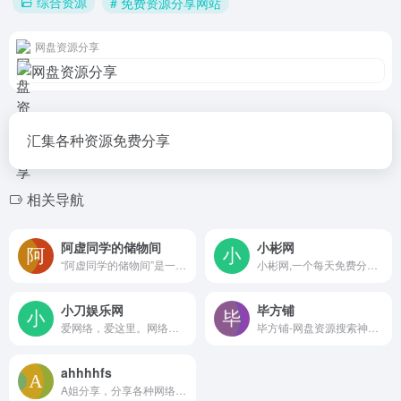
综合资源
# 免费资源分享网站
网盘资源分享
汇集各种资源免费分享
相关导航
阿虚同学的储物间
小彬网
“阿虚同学的储物间”是一个专注于整合多元化资源的免费工具网站，致力于为用户提供便捷的影视娱乐、学习工具、实用导航及专业素材等资源整合。其内容涵盖广泛，分类清晰，是学生、职场人士及兴趣爱好者不可多得的宝藏平台。
小彬网,一个每天免费分享精品视频教程互联网资源,绿色软件的网盘资源站.如果你感觉我们的网站不错,欢迎收藏分享给小伙伴们。
小刀娱乐网
毕方铺
爱网络，爱这里。网络人的烟火，熬不尽的网络江湖。专注活动，软件，教程分享！总之就是网络那些事。
毕方铺-网盘资源搜索神器支持百度网盘、阿里云盘、夸克网盘搜索，可快速搜索百度网盘资源中的有效连接，自动识别无效的百度云网盘资源，每天更新海量资源。
ahhhhfs
A姐分享，分享各种网络云盘资源,视频课程,BT种子,磁力链接,AI工具和羊毛福利，收集各种有趣实用的软件和APP的下载,安装,使用方法,发现一些稀奇古怪的的网站,折腾一些有趣实用的教程,关注谷歌苹果等互联网最新的资讯动态，探索新领域,发现新美好,分享小快乐.