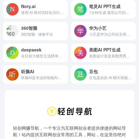
Noty.ai
笔灵AI PPT生成
使用 AI 将对话转化为行动，自动记录和总结每次会议。创建、分配和跟踪会议任务。Noty.ai is a Meeting AI assistant that creates, tracks and pushes work-related to-dos. Unlock 2 extra hours daily and make communication 100% actionable. Start for free!
1分钟生成 领导认可的工作汇报PPT
360智脑
华为小艺
360智脑 - 体验平台
小艺是华为公司自主研发的AI智慧助手，基于最新的人工智能技术，提供了AI知识问答、AI写作、AI文档阅读和AI识图等多种AI功能，全面提升用户的生活质量和工作效率，打造“随时随地 问问小艺”的便捷体验。
deepseek
美图AI PPT生成
在目前大模型主流榜单中，DeepSeek-V3 在开源模型中位列榜首，与世界上最先进的闭源模型不分伯仲。
美图设计室是美图秀秀旗下的智能设计在线协作平台，是一款平面设计工具和在线平面设计软件,提供海量海报模板,跨境电商模板,跨境电商banner,跨境电商主图,邀请函,公告通知,喜报,logo等免费设计素材和模板,可在线智能生成海报,一键换色,一键换装,一键去水印,图片高清修复,无损放大,抠图,拼图。
听脑AI
豆包
听脑AI是专业的智能AI会议助手，提供一站式的智能会议服务：实时会议，会议录音，会议视频，多语言会议、本地会议上传、网络会议解析等，无论是线下会议还是线上视频会议，都可以直接生成会议纪要，会议总结，AI问答，满足多样化的会议需求，提高工作效率！
豆包是你的 AI 聊天智能对话问答助手，写作文案翻译情感陪伴编程全能工具。豆包为你答疑解惑，提供灵感，辅助创作，也可以和你畅聊任何你感兴趣的话题。
轻创网赚导航，一个专注为互联网创业者提供便捷的网站导
航！站内提供互联网创业常用的工具，网站，在这里你绝对